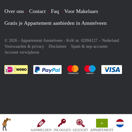
Over ons
Contact
Faq
Voor Makelaars
Gratis je Appartement aanbieden in Amstelveen
© 2026 - Appartement Amstelveen - KvK nr. 02094127 –
Nederland
Voorwaarden & privacy
Disclaimer
Spam & nep-accounts
Account verwijderen
Je rekent gemakkelijk af met Paypal
Je rekent gemakkelijk af met M
Je rekent gemakkelij
Je re
+
AANMELDEN
INLOGGEN
GEZOCHT
APPARTEMENT