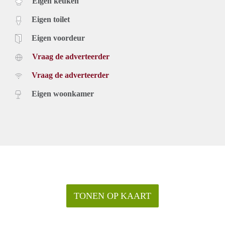
Eigen keuken
badkamer, beide slaapkamers, het separaat toilet, nog een
berging welke voorzien is van de wasmachine aansluiting,
Eigen toilet
toegang tot de keuken. De keuken heeft een keukenblok met
veel kastruimte, kookplaat en afzuigkap. Daarnaast kan je via
Eigen voordeur
de keuken het balkon betreden.
De zeer ruime woonkamer heeft veel lichtinval doordat het
Vraag de adverteerder
appartement gunstig is gelegen op de hoek van het gebouw,
Vraag de adverteerder
eveneens kun je via deze woonkamer het balkon betreden.
Op de begane grond bevind zich een privé berging.
Eigen woonkamer
Locatie:
Het appartement is gelegen in een groene en kindvriendelijke
omgeving. Er is voldoende gratis parkeergelegenheid voor de
deur. De Marne is zeer centraal gelegen: nabij uitvalswegen,
de metro op loopafstand en 10 minuten van het centrum van
Amstelveen verwijderd.
REAGEREN EN SELECTIE
We verzoeken om voor deze woning online te reageren. Doe
dit via de ‘reageer’-knop onderaan de pagina of via het
TONEN OP KAART
contactformulier van Funda, VBO of Pararius. Je krijgt
vanzelf bericht als een bezichtiging mogelijk is, we plannen
in op basis van volgorde van reageren.