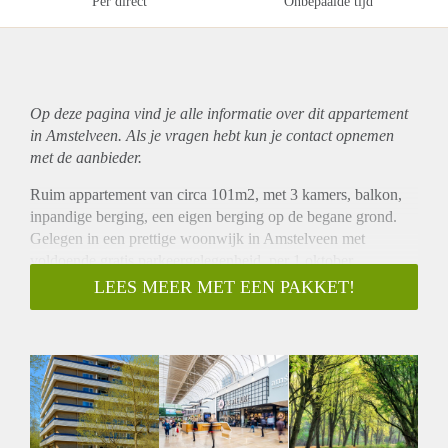
Per direct
Onbepaalde tijd
Op deze pagina vind je alle informatie over dit
appartement
in Amstelveen. Als je vragen hebt kun je contact opnemen
met de aanbieder.
Ruim appartement van circa 101m2, met 3 kamers, balkon,
inpandige berging, een eigen berging op de begane grond.
Gelegen in een prettige woonwijk in Amstelveen met
voldoende gratis parkeergelegenheid, per 1 oktober
beschikbaar!
LEES MEER MET EEN PAKKET!
We verzoeken om voor deze woning online te reageren. Doe
dit via de ‘reageer’-knop onderaan de pagina of via het
contactformulier van Funda, VBO of Pararius. Je krijgt
vanzelf bericht als een bezichtiging mogelijk is, we plannen
in op basis van volgorde van reageren.
KENMERKEN
✔ Ruim opgezet appartement van ca 101m2