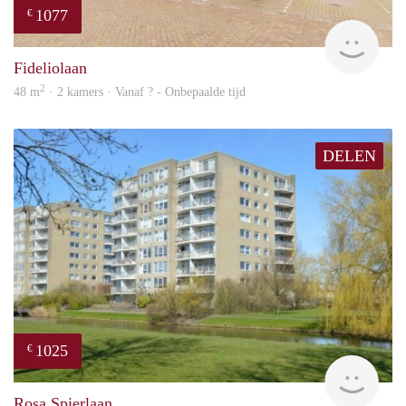
1077
€
Woni
Fideliolaan
2
48 m
· 2 kamers · Vanaf ? - Onbepaalde tijd
DELEN
1025
€
rent
Rosa Spierlaan