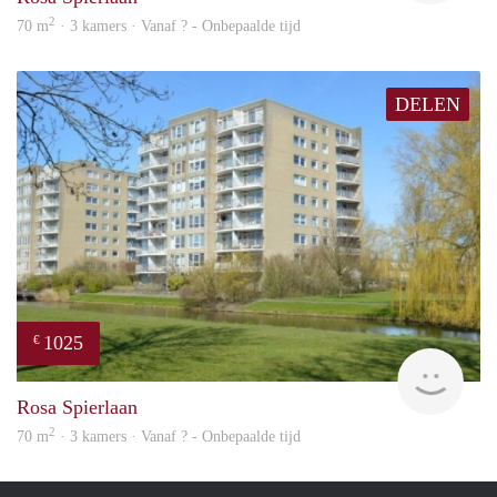
2
70 m
· 3 kamers · Vanaf ? - Onbepaalde tijd
DELEN
1025
€
finde
Rosa Spierlaan
2
70 m
· 3 kamers · Vanaf ? - Onbepaalde tijd