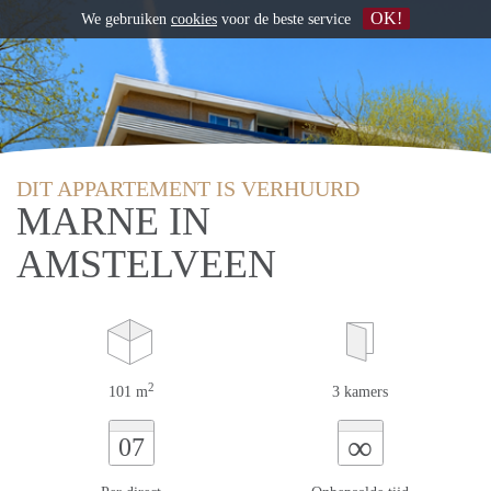
OK!
We gebruiken
cookies
voor de beste service
DIT APPARTEMENT IS VERHUURD
MARNE IN
AMSTELVEEN
2
101 m
3 kamers
∞
07