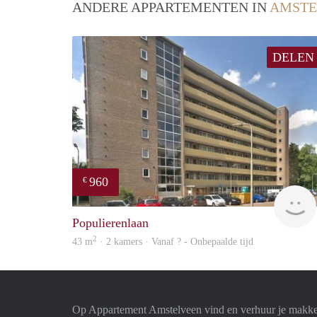
ANDERE APPARTEMENTEN IN
AMSTE
DELEN
960
€
Populierenlaan
2
43 m
· 2 kamers · Vanaf ? - Onbepaalde tijd
Op Appartement Amstelveen vind en verhuur je makkel