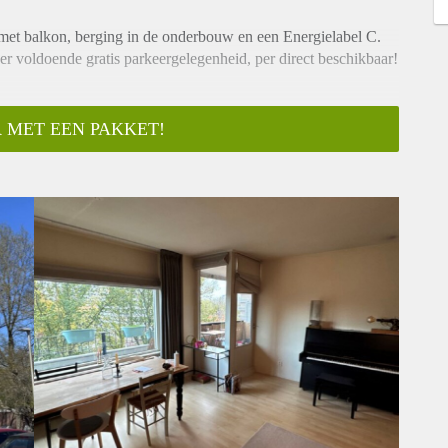
met balkon, berging in de onderbouw en een Energielabel C.
r voldoende gratis parkeergelegenheid, per direct beschikbaar!
 MET EEN PAKKET!
ifieke woning.
raak".
kunnen kijken of uw profiel aansluit bij de woning.
ing om een bezichtiging te plannen.
de 5e verdieping van het complex
ond
 en servicekosten. De stookkosten zijn aan de hand van