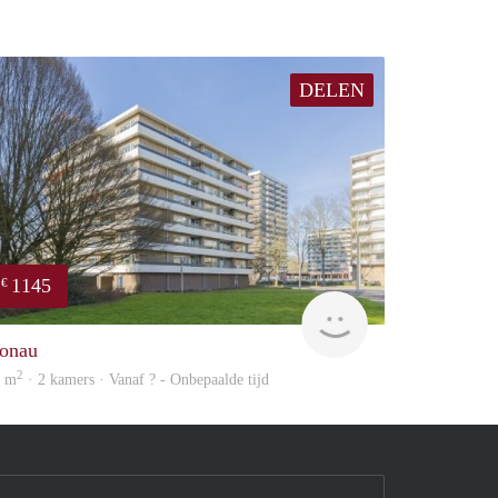
DELEN
1145
€
finder
onau
2
5 m
· 2 kamers · Vanaf ? - Onbepaalde tijd