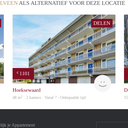
LVEEN
ALS ALTERNATIEF VOOR DEZE LOCATIE
DELEN
1101
€
rent
Woning
Hoeksewaard
D
2
48 m
· 2 kamers · Vanaf ? - Onbepaalde tijd
5
ijk je Appartement