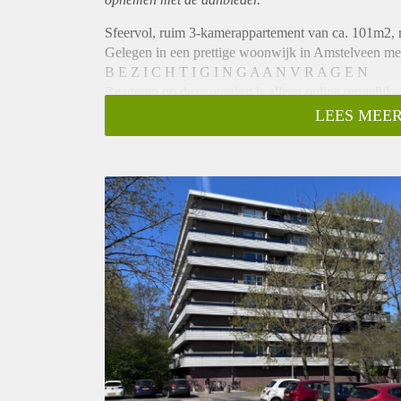
Sfeervol, ruim 3-kamerappartement van ca. 101m2, 
Gelegen in een prettige woonwijk in Amstelveen mee
B E Z I C H T I G I N G A A N V R A G E N
Reageren op deze woning is alleen online mogelijk.
Efficiënt en eenvoudig:
LEES MEER
1. Ga naar onze eigen website en zoek naar de spec
2. Rechtsonder vindt u een groene knop: "Plan Afsp
3. Vul vervolgens de korte vragenlijst in, zodat we 
4. Op basis daarvan ontvangt u wel of geen uitnodig
K E N M E R K E N
• Het appartement is ca 101m2 groot en gelegen op 
• Energielabel C
• Het appartement heeft 2 slaapkamers
• Badkamer voorzien van bad met douch
• Er is een privé berging aanwezig op de begane gr
• Goede locatie met voldoende voorzieningen
C O N D I T I E S
• Beschikbaar per direct
• Huurprijs is € 1.850,- excl. voorschot stookkosten