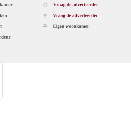
dkamer
Vraag de adverteerder
uken
Vraag de adverteerder
t
Eigen woonkamer
rdeur
 criteria. Het is echter de eigenaar zelf die de woning gunt.
heid samengesteld. Onzerzijds wordt echter geen enkele
d, onjuistheid of anderszins, dan wel de gevolgen daarvan.
f.