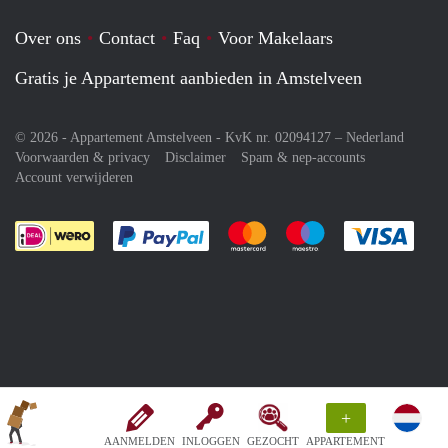
Over ons
Contact
Faq
Voor Makelaars
Gratis je Appartement aanbieden in Amstelveen
© 2026 - Appartement Amstelveen - KvK nr. 02094127 –
Nederland
Voorwaarden & privacy
Disclaimer
Spam & nep-accounts
Account verwijderen
Je rekent gemakkelijk af met Paypal
Je rekent gemakkelijk af met M
Je rekent gemakkelij
Je re
+
AANMELDEN
INLOGGEN
GEZOCHT
APPARTEMENT