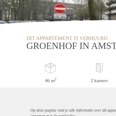
DIT APPARTEMENT IS VERHUURD
GROENHOF IN AMS
2
46 m
2 kamers
Op deze pagina vind je alle informatie over dit
appa
opnemen met de aanbieder.