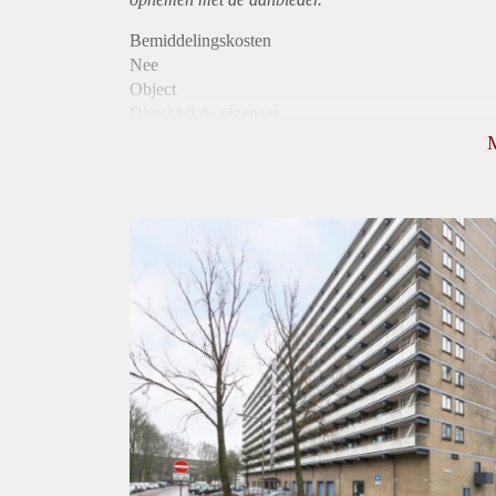
Bemiddelingskosten
Nee
Object
Direct bij de eigenaar
Borg
1020
Garantiestelling
Mogelijk
Huurtoeslag
Niet mogelijk
Inkomen eis
3,1 X Maandhuur Bruto
Huurtermijn
Onbepaalde termijn
Oplevering
Kaal