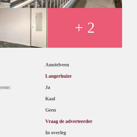
+ 2
Amstelveen
Langerhuize
eente:
Ja
Kaal
Geen
Vraag de adverteerder
In overleg