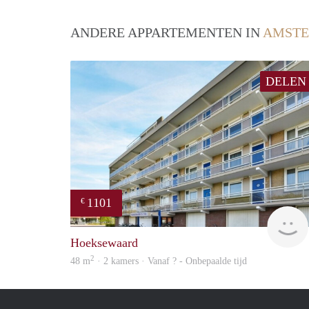
ANDERE APPARTEMENTEN IN
AMSTE
DELEN
1101
€
Hoeksewaard
2
48 m
· 2 kamers · Vanaf ? - Onbepaalde tijd