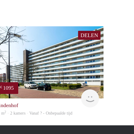
DELEN
1095
€
Woning
indenhof
2
3 m
· 2 kamers · Vanaf ? - Onbepaalde tijd