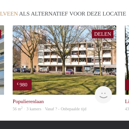
LVEEN
ALS ALTERNATIEF VOOR DEZE LOCATIE
DELEN
980
€
Woning
rent
Populierenlaan
L
2
56 m
· 3 kamers · Vanaf ? - Onbepaalde tijd
4