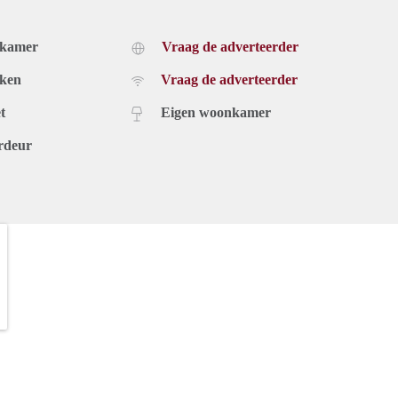
dkamer
Vraag de adverteerder
uken
Vraag de adverteerder
t
Eigen woonkamer
rdeur