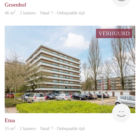
Groenhof
2
46 m
· 2 kamers · Vanaf ? - Onbepaalde tijd
VERHUURD
rent
Etna
2
55 m
· 2 kamers · Vanaf ? - Onbepaalde tijd