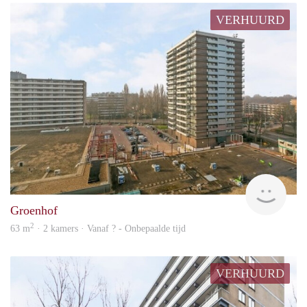
VERHUURD
rent
Groenhof
2
63 m
· 2 kamers · Vanaf ? - Onbepaalde tijd
VERHUURD