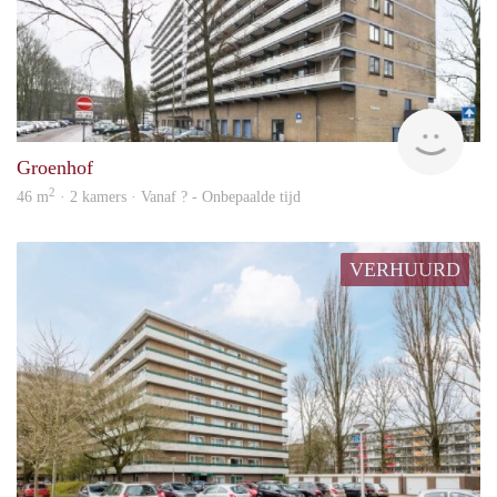
rent
Groenhof
2
46 m
· 2 kamers · Vanaf ? - Onbepaalde tijd
VERHUURD