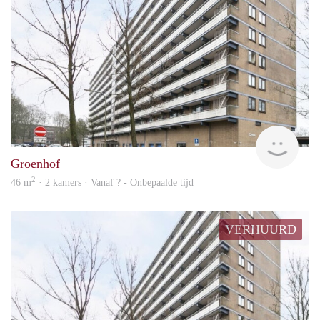
Woni
Groenhof
2
46 m
· 2 kamers · Vanaf ? - Onbepaalde tijd
VERHUURD