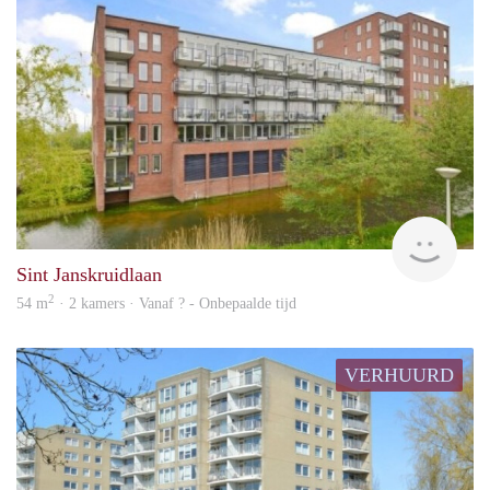
rent
Sint Janskruidlaan
2
54 m
· 2 kamers · Vanaf ? - Onbepaalde tijd
VERHUURD