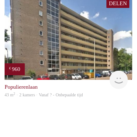
DELEN
960
€
finde
Populierenlaan
2
43 m
· 2 kamers · Vanaf ? - Onbepaalde tijd