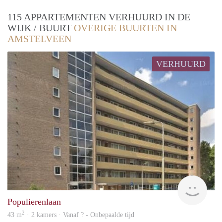
115 APPARTEMENTEN VERHUURD IN DE
WIJK / BUURT
OVERIGE BUURTEN IN
AMSTELVEEN
VERHUURD
Woni
Populierenlaan
2
43 m
· 2 kamers · Vanaf ? - Onbepaalde tijd