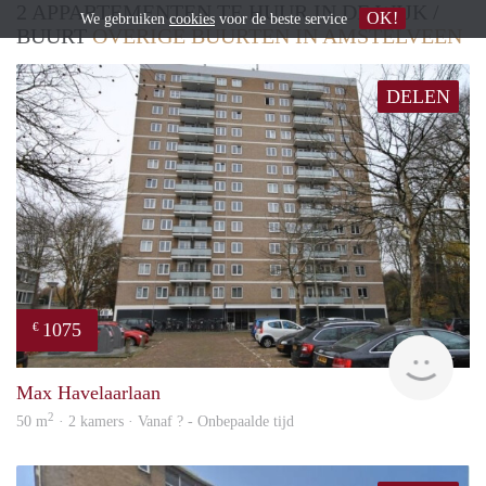
2 APPARTEMENTEN TE HUUR IN DE WIJK /
OK!
We gebruiken
cookies
voor de beste service
BUURT
OVERIGE BUURTEN IN AMSTELVEEN
DELEN
1075
€
Woni
Max Havelaarlaan
2
50 m
· 2 kamers · Vanaf ? - Onbepaalde tijd