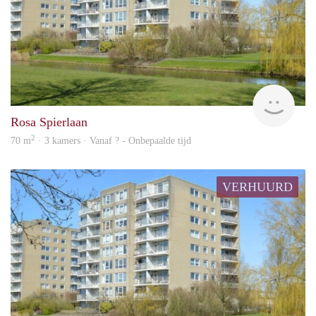
Woni
Rosa Spierlaan
2
70 m
· 3 kamers · Vanaf ? - Onbepaalde tijd
VERHUURD