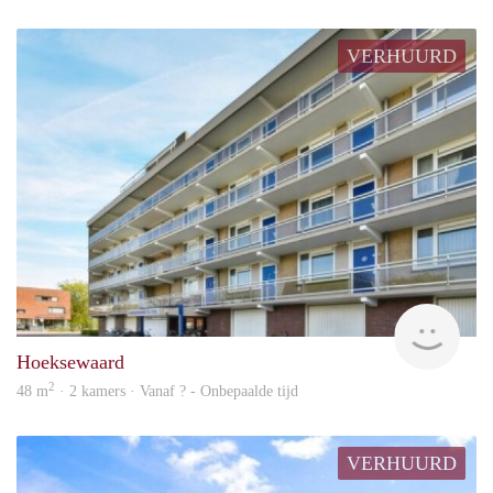
VERHUURD
rent
Hoeksewaard
2
48 m
· 2 kamers · Vanaf ? - Onbepaalde tijd
VERHUURD